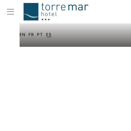
EN
FR
PT
ES